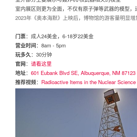
室内展区则更为全面，不仅有原子弹等武器的模型，
2023年《奥本海默》上映后，博物馆的游客量明显增加
：成人24美金，6-18岁22美金
门票
：8am - 5pm
营业时间
：30分钟
玩多久
：
请看这里
官网
：
601 Eubank Blvd SE, Albuquerque, NM 87123
地址
：
Radioactive Items in the Nuclear Scien
推荐视频