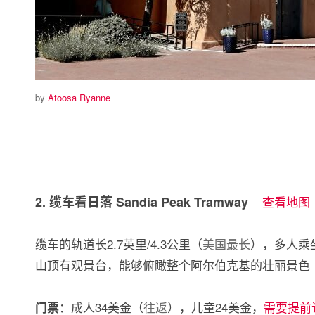
by
Atoosa Ryanne
2. 缆车看日落 Sandia Peak Tramway
查看地图
缆车的轨道长2.7英里/4.3公里（
美国最长
），多人乘坐
山顶有观景台，能够俯瞰整个阿尔伯克基的壮丽景色
：成人34美金（
往返
），儿童24美金，
需要提前
门票