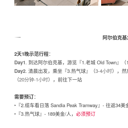
阿尔伯克基
：
2天1晚示范行程
. 到达阿尔伯克基，游览『1.老城 Old Town』（
Day1
. 清晨出发，乘坐『3.热气球』（
3-4小时
），然
Day2
（
20分钟-1小时
），前往下一站
：
需要预订
‣『2.缆车看日落 Sandia Peak Tramway』- 往返34
‣『3.热气球』- 189美金/人，
必须预订