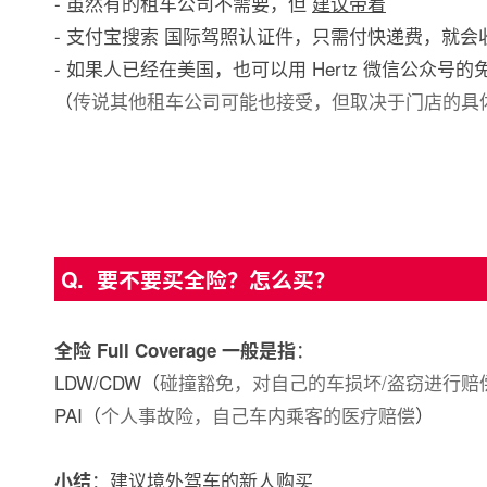
- 虽然有的租车公司不需要，但
建议带着
- 支付宝搜索 国际驾照认证件，只需付快递费，就
- 如果人已经在美国，也可以用 Hertz 微信公众
（
传说其他租车公司可能也接受，但取决于门店的具
Q. 要不要买全险？怎么买？
：
全险 Full Coverage 一般是指
LDW/CDW（
碰撞豁免，对自己的车损坏/盗窃进行赔
PAI（
个人事故险，自己车内乘客的医疗赔偿
）
：
建议境外驾车的新人购买
小结