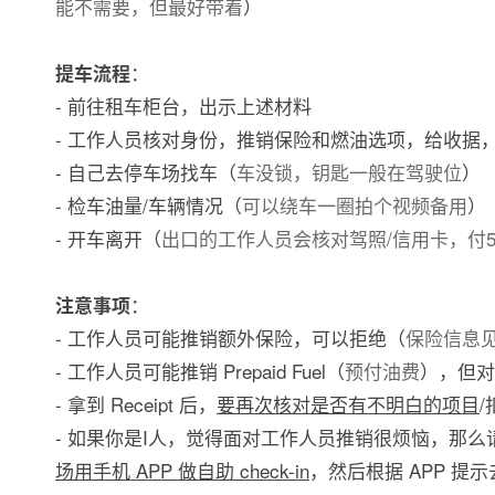
能不需要，但最好带着
）
：
提车流程
- 前往租车柜台，出示上述材料
- 工作人员核对身份，推销保险和燃油选项，给收据
- 自己去停车场找车（
车没锁，钥匙一般在驾驶位
）
- 检车油量/车辆情况（
可以绕车一圈拍个视频备用
）
- 开车离开（
出口的工作人员会核对驾照/信用卡，付5
：
注意事项
- 工作人员可能推销额外保险，可以拒绝（
保险信息
- 工作人员可能推销 Prepaid Fuel（
预付油费
），但对游
- 拿到 Receipt 后，
要再次核对是否有不明白的项目
/
- 如果你是I人，觉得面对工作人员推销很烦恼，那么请从 H
场用手机 APP 做自助 check-in
，然后根据 APP 