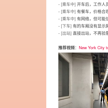
-
[乘车中]
开车后，工作人
-
[乘车中]
有餐车，价格合
-
[乘车中]
有网络，但可能
-
[下车]
有的车厢没有显示屏，
-
[出站]
直接出站，不再验
：
New York City t
推荐视频