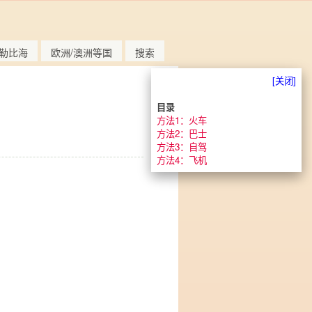
勒比海
欧洲/澳洲等国
搜索
[关闭]
目录
方法1：火车
方法2：巴士
方法3：自驾
方法4：飞机