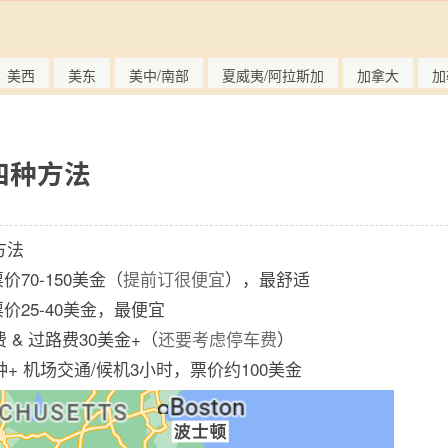
美西
美东
美中/南部
夏威夷/阿拉斯加
加拿大
加
四种方法
方法
票价70-150美金（
提前订很便宜
），最舒适
票价25-40美金，最便宜
费 & 过路费30美金+（
还要考虑停车费
）
分钟+ 机场交通/候机3小时，票价约100美金