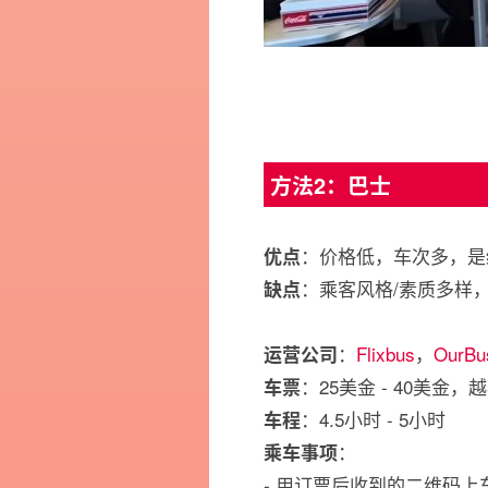
方法2：巴士
：价格低，车次多，是
优点
：乘客风格/素质多样
缺点
：
Flixbus
，
OurBu
运营公司
：25美金 - 40美金
车票
：4.5小时 - 5小时
车程
：
乘车事项
- 用订票后收到的二维码