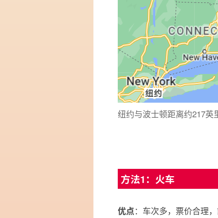
纽约与波士顿距离约217英里
方法1：火车
：车次多，票价合理，
优点