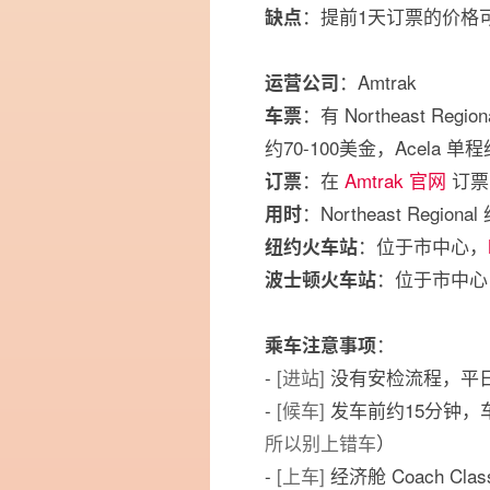
：提前1天订票的价格可
缺点
：Amtrak
运营公司
：有 Northeast Re
车票
约70-100美金，Acela 单程
：在
Amtrak 官网
订票
订票
：Northeast Regio
用时
：位于市中心，
纽约火车站
：位于市中心
波士顿火车站
：
乘车注意事项
-
[进站]
没有安检流程，平日
-
[候车]
发车前约15分钟，车
所以别上错车
）
-
[上车]
经济舱 Coach C