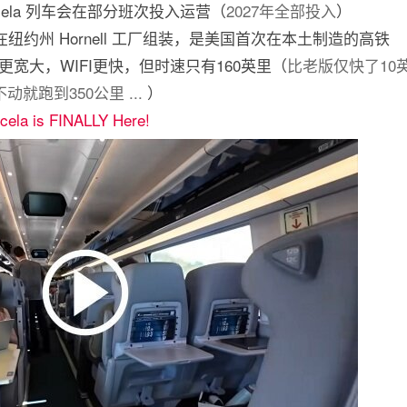
Acela 列车会在部分班次投入运营（
2027年全部投入
）
，在纽约州 Hornell 工厂组装，是美国首次在本土制造的高铁
宽大，WIFI更快，但时速只有160英里（
比老版仅快了10
就跑到350公里 ...
）
cela is FINALLY Here!