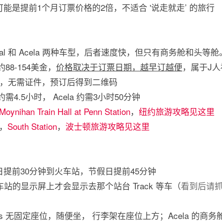
能是提前1个月订票价格的2倍，不适合 '说走就走’ 的旅行
gional 和 Acela 两种车型，后者速度快，但只有商务舱和头等舱。Nor
约88-154美金，
价格取决于订票日期，越早订越便
，属于J人
，无需证件，预订后得到二维码
nal 约需4.5小时， Acela 约需3小时50分钟
Moynihan Train Hall at Penn Station
，
纽约旅游攻略见这里
，
South Station
，
波士顿旅游攻略见这里
提前30分钟到火车站，节假日提前45分钟
站的显示屏上才会显示去那个站台 Track 等车（
看到后请
lass 无固定座位，随便坐， 行李架在座位上方；Acela 的商