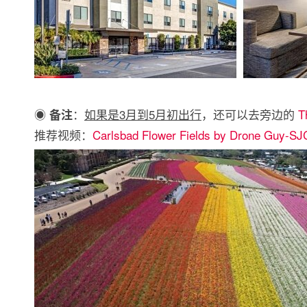
◉
：
如果是3月到5月初出行
，还可以去旁边的
T
备注
推荐视频：
Carlsbad Flower Fields by Drone Guy-SJ