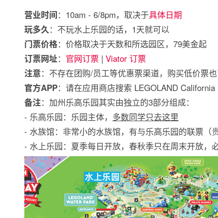
：10am - 6/8pm，取决于
具体日期
营业时间
：不玩水上乐园的话，1天就可以
玩多久
：价格取决于天数和所选园区，79美金起
门票价格
：
官网订票
|
Viator 订票
订票网址
：不存在团购/员工等优惠票渠道，购买低价票
注意
：请在应用商店搜索 LEGOLAND California R
官方APP
：加州乐高乐园其实由独立的3部分组成：
备注
- 乐高乐园：乐园主体，
多数同学只去这里
- 水族馆：非常小的水族馆，有与乐高乐园的联票（
- 水上乐园：夏季每日开放，春秋季只在周末开放，