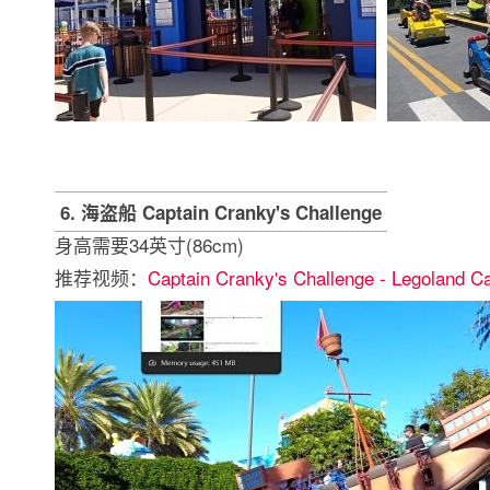
6. 海盗船 Captain Cranky's Challenge
身高需要34英寸(86cm)
推荐视频：
Captain Cranky's Challenge - Legoland Cal