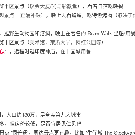
览市区景点（
议会大厦/光与彩教堂
），看着日落吃晚餐
观景点 + 查漏补缺
），晚上去看蝙蝠，吃特色烤肉（
取决于
，逛野生动物园和溶洞，晚上在著名的 River Walk 坐船/用
览市区景点（
美术馆，莱斯大学，网红公园等
）
心
』，返程时逛印度神庙，在中国城用餐
家
国德州，人口约130万，是全美第九大城市
多，但房价较低，是否宜居见仁见智
'很普通'，周边景点更有趣，比如 '牛仔城 The Stockyard