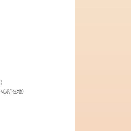
市
）
空中心所在地
）