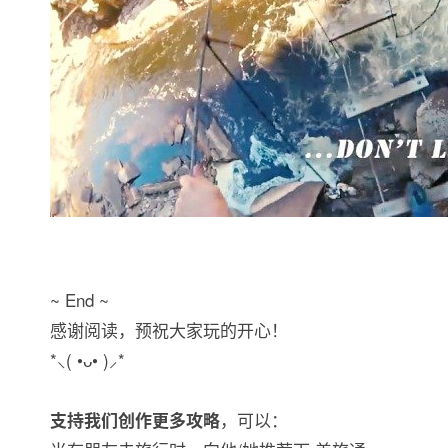
~ End ~
感谢阅读，预祝大家玩的开心！
*⸜( •ᴗ• )⸝*
，可以：
支持我们创作更多攻略