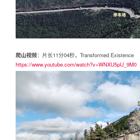
：片长11分04秒，Transformed Existence
爬山视频
https://www.youtube.com/watch?v=WNXU5pU_9M0