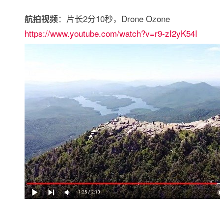
：片长2分10秒，Drone Ozone
航拍视频
https://www.youtube.com/watch?v=r9-zI2yK54I