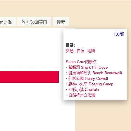
勒比海
欧洲/澳洲等国
搜索
[关闭]
目录：
交通
|
住宿
|
地图
Santa Cruz的景点
‣
鲨鳍湾 Shark Fin Cove
‣
游乐场和码头 Beach Boardwalk
‣
红杉公园 Henry Cowell
‣
森林小火车 Roaring Camp
‣
七彩小镇 Capitola
‣
自然桥州立海滩