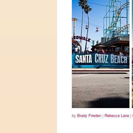
by
Brady Frieden
|
Rebecca Lane
|