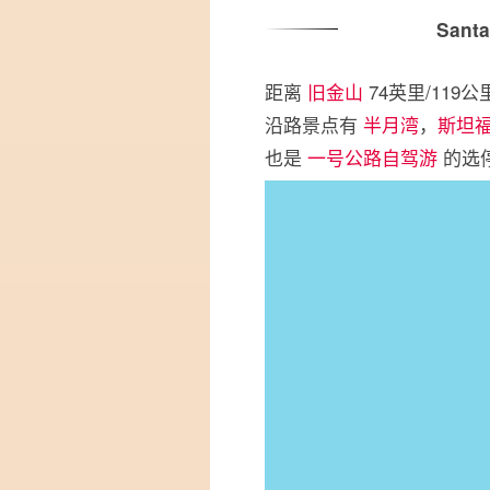
Sant
距离
旧金山
74英里/119
沿路景点有
半月湾
，
斯坦
也是
一号公路自驾游
的选