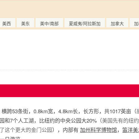
美西
美东
美中/南部
夏威夷/阿拉斯加
加拿大
加
Park 横跨53条街，0.8km宽，4.8km长，长方形，共1017英亩（
园和7个人工湖，比纽约的中央公园大20%（
美国先有的纽约
了这个更大的金门公园
），内部有
加州科学博物馆
，
笛洋美
一日游览