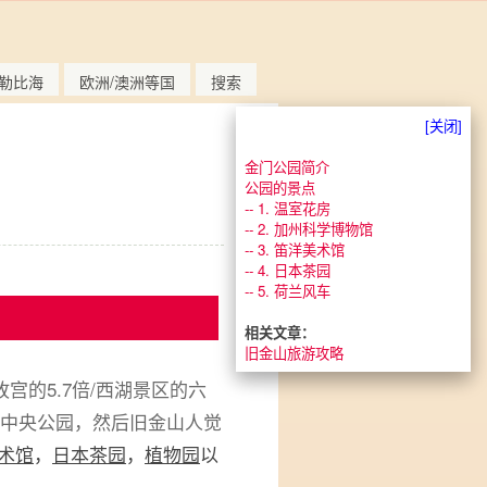
勒比海
欧洲/澳洲等国
搜索
[关闭]
金门公园简介
公园的景点
-- 1. 温室花房
-- 2. 加州科学博物馆
-- 3. 笛洋美术馆
-- 4. 日本茶园
-- 5. 荷兰风车
相关文章：
旧金山旅游攻略
故宫的5.7倍/西湖景区的六
中央公园，然后旧金山人觉
术馆
，
日本茶园
，
植物园
以