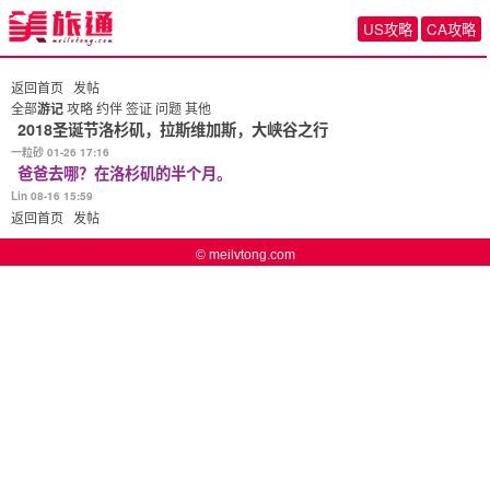
US攻略
CA攻略
返回首页
发帖
全部
游记
攻略
约伴
签证
问题
其他
2018圣诞节洛杉矶，拉斯维加斯，大峡谷之行
一粒砂 01-26 17:16
爸爸去哪？在洛杉矶的半个月。
Lin 08-16 15:59
返回首页
发帖
© meilvtong.com